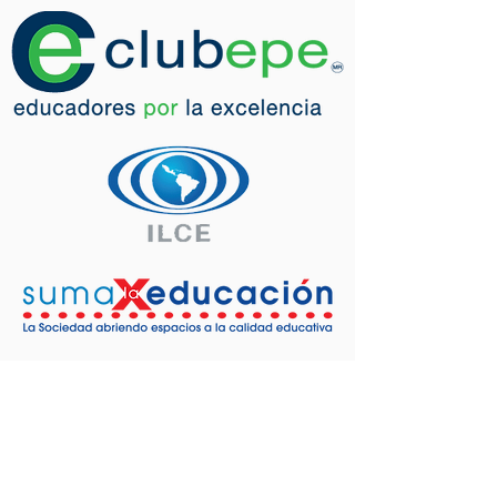
Ámbito Disciplinar
y Pedagógico
- Curso Planeación didáctica y
aplicación en el aula